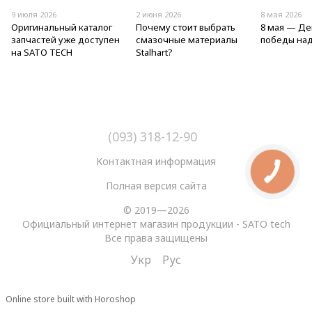
9 июля 2026
2 июня 2026
8 мая 2026
Оригинальный каталог
Почему стоит выбрать
8 мая — Де
запчастей уже доступен
смазочные материалы
победы на
на SATO TECH
Stalhart?
(093) 318-12-90
Контактная информация
Полная версия сайта
© 2019—2026
Официальный интернет магазин продукции - SATO tech
Все права защищены
Укр
Рус
Online store built with Horoshop