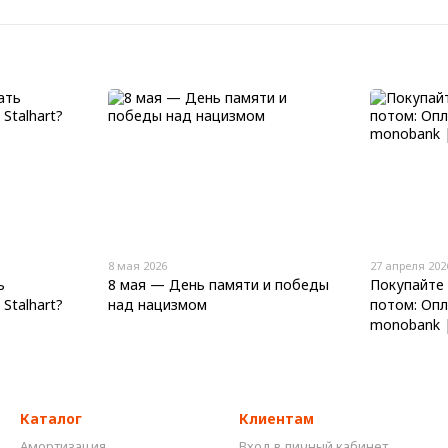
8 мая 2026
27 апреля 202
ь
8 мая — День памяти и победы
Покупайте 
Stalhart?
над нацизмом
потом: Оп
monobank | 
Каталог
Клиентам
Амортизация
Вход в личный кабинет