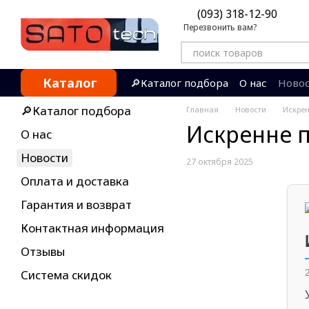
Перейти к основному контенту
(093) 318-12-90
Перезвонить вам?
Каталог
🔎Каталог подбора
О нас
Ново
Контактная информация
Отзы
🔎Каталог подбора
Главная
Новости
Искрен
Искренне 
О нас
Новости
27 октября 2025
Оплата и доставка
Гарантия и возврат
Контактная информация
Отзывы
Система скидок