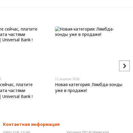
6
12 апреля 2026
сейчас, платите
Новая категория: Лямбда-зонды
лата частями
уже в продаже!
Universal Bank !
Контактная информация
(093) 318-12-90
Украина 08140 Киевская