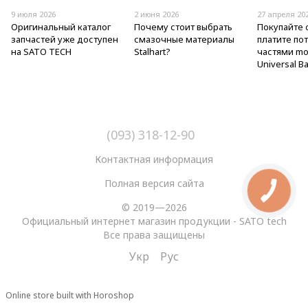
9 июля 2026
2 июня 2026
27 апреля 20
Оригинальный каталог
Почему стоит выбрать
Покупайте 
запчастей уже доступен
смазочные материалы
платите по
на SATO TECH
Stalhart?
частями mo
Universal Ba
(093) 318-12-90
Контактная информация
Полная версия сайта
© 2019—2026
Официальный интернет магазин продукции - SATO tech
Все права защищены
Укр
Рус
Online store built with Horoshop