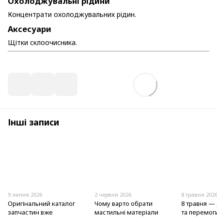
Охолоджувальні рідини
Концентрати охолоджувальних рідин.
Аксесуари
Щітки склоочисника.
Інші записи
9 липня 2026
2 червня 2026
8 травня 202
Оригінальний каталог
Чому варто обрати
8 травня — 
запчастин вже
мастильні матеріали
та перемог