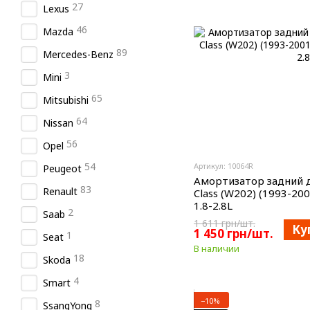
27
Lexus
46
Mazda
89
Mercedes-Benz
3
Mini
65
Mitsubishi
64
Nissan
56
Opel
54
Артикул: 10064R
Peugeot
Амортизатор задний д
83
Renault
Class (W202) (1993-20
1.8-2.8L
2
Saab
1 611 грн/шт.
Ку
1 450 грн/шт.
1
Seat
В наличии
18
Skoda
4
Smart
−10%
8
SsangYong