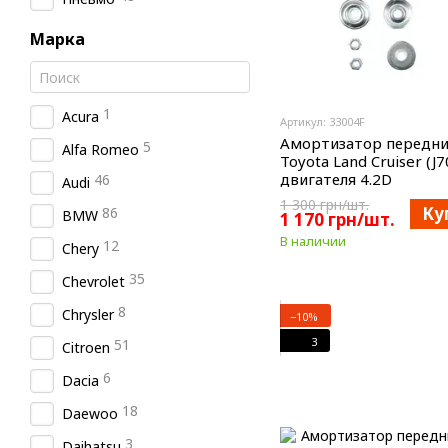
Марка
1
Acura
Артикул: 33004F
Амортизатор передни
5
Alfa Romeo
Toyota Land Cruiser (J7
двигателя 4.2D
46
Audi
1 300 грн/шт.
Ку
86
BMW
1 170 грн/шт.
В наличии
12
Chery
35
Chevrolet
8
Chrysler
−10%
3
51
Citroen
6
Dacia
18
Daewoo
3
Daihatsu