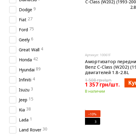
9
Dodge
27
Fiat
75
Ford
6
Geely
4
Great Wall
Артикул: 10061F
42
Honda
Амортизатор передни
Benz C-Class (W202) (1
89
Hyundai
двигателей 1.8-2.8L
4
Infiniti
1 508 грн/шт.
Ку
1 357 грн/шт.
3
Isuzu
В наличии
15
Jeep
38
Kia
−10%
1
Lada
3
30
Land Rover