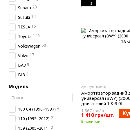
3
28
Subaru
14
Suzuki
15
TESLA
146
Toyota
60
Volkswagen
17
Volvo
9
ВАЗ
3
ГАЗ
Модель
Артикул: 10082R
Амортизатор задний д
универсал (BWY) (2000
двигателей 1.8-3.0L
4
100 C4 (1990–1997)
1 567 грн/шт.
Ку
1 410 грн/шт.
2
110 (1995–2012)
В наличии
2
159 (2005–2011)