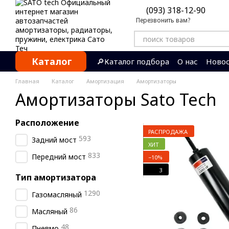
Перейти к основному контенту
(093) 318-12-90
Перезвонить вам?
Каталог
🔎Каталог подбора
О нас
Ново
Контактная информация
Отзы
Главная
Каталог
Амортизация
Амортизаторы
Амортизаторы Sato Tech
Расположениe
РАСПРОДАЖА
593
Задний мост
ХИТ
833
Передний мост
−10%
3
Тип амортизатора
1290
Газомасляный
86
Масляный
48
Пневмо