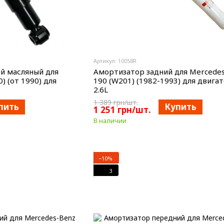
Артикул: 10058R
й масляный для
Амортизатор задний для Mercede
0) (от 1990) для
190 (W201) (1982-1993) для двигат
2.6L
1 389 грн/шт.
пить
Купить
1 251 грн/шт.
В наличии
−10%
3