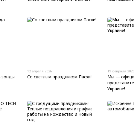
12 апреля 2026
19 февраля 202
а-зонды
Со светлым праздником Пасхи!
Мы — офици
представител
Украине!