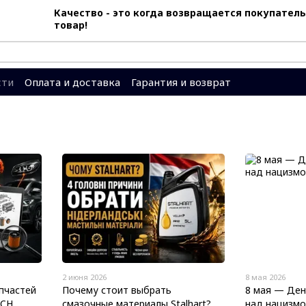
Качество - это когда возвращается покупатель
товар!
сти
Оплата и доставка
Гарантия и возврат
вы
Система скидок
2 июня 2026
8 мая 2026
пчастей
Почему стоит выбрать
8 мая — Ден
ECH
смазочные материалы Stalhart?
над нацизм