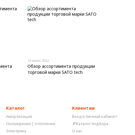
16 июля 2022
имента
Обзор ассортимента продукции
торговой марки SATO tech
Каталог
Клиентам
Амортизация
Вход в личный кабинет
Охлаждения | отопление
🔎Каталог подбора
Электрика
О нас