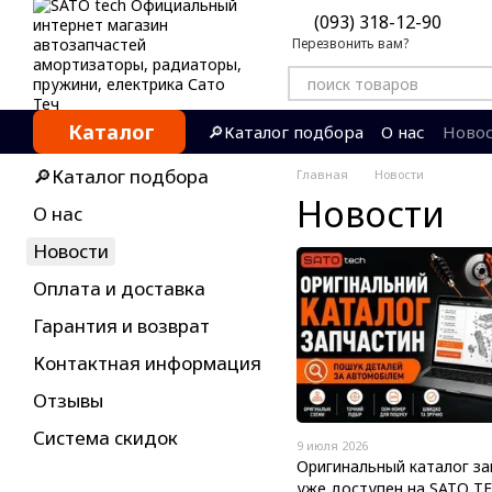
Перейти к основному контенту
(093) 318-12-90
Перезвонить вам?
Каталог
🔎Каталог подбора
О нас
Ново
Контактная информация
Отзы
🔎Каталог подбора
Главная
Новости
Новости
О нас
Новости
Оплата и доставка
Гарантия и возврат
Контактная информация
Отзывы
Система скидок
9 июля 2026
Оригинальный каталог за
уже доступен на SATO T