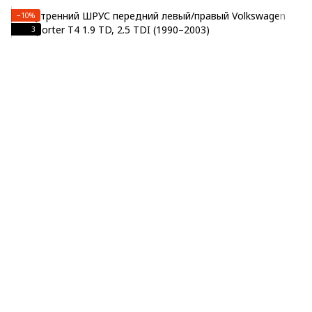
−10%
3