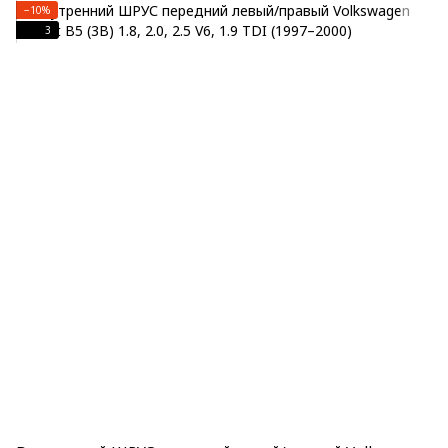
−10%
3