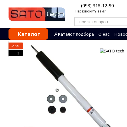
Перейти к основному контенту
(093) 318-12-90
Перезвонить вам?
Каталог
🔎Каталог подбора
О нас
Ново
Контактная информация
Отзы
−10%
3