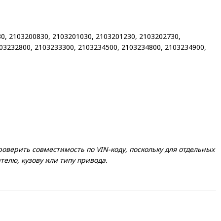
, 2103200830, 2103201030, 2103201230, 2103202730,
03232800, 2103233300, 2103234500, 2103234800, 2103234900,
верить совместимость по VIN-коду, поскольку для отдельных
елю, кузову или типу привода.