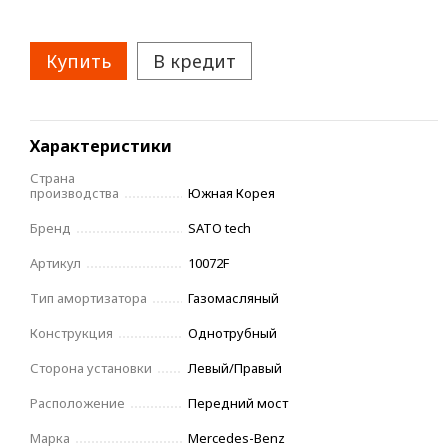
Купить
В кредит
Характеристики
Страна
производства
Южная Корея
Бренд
SATO tech
Артикул
10072F
Тип амортизатора
Газомасляный
Конструкция
Однотрубный
Сторона установки
Левый/Правый
Расположениe
Передний мост
Марка
Mercedes-Benz