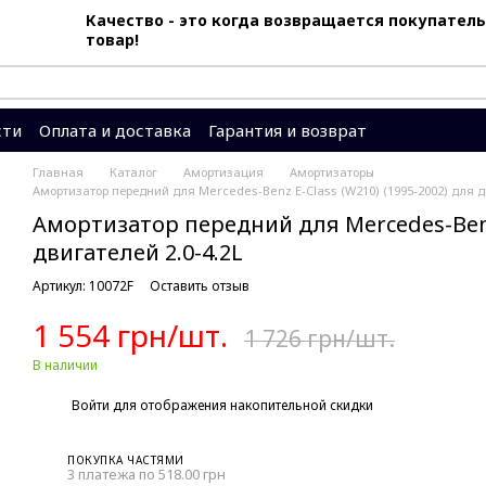
Качество - это когда возвращается покупатель
товар!
сти
Оплата и доставка
Гарантия и возврат
вы
Система скидок
Главная
Каталог
Амортизация
Амортизаторы
Амортизатор передний для Mercedes-Benz E-Class (W210) (1995-2002) для д
Амортизатор передний для Mercedes-Benz 
двигателей 2.0-4.2L
Артикул: 10072F
Оставить отзыв
1 554 грн/шт.
1 726 грн/шт.
В наличии
%
Войти
для отображения накопительной скидки
ПОКУПКА ЧАСТЯМИ
3 платежа по 518.00 грн