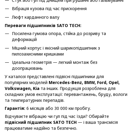
Стук або гул під днищем при рушанні або гальмуванні
Вібрація кузова під час прискорення
Люфт карданного валу
Переваги підшипників SATO TECH:
Посилена гумова опора, стійка до розриву та
деформацій
Міцний корпус і якісний шарикопідшипник з
пилозахисними кришками
Ідеальна геометрія — легкий монтаж без
доопрацювань
У каталозі представлені підвісні підшипники для
популярних моделей
Mercedes-Benz, BMW, Ford, Opel,
Volkswagen, Kia
та інших. Продукція розроблена для
складних умов експлуатації: перевантажень, бруду, вологи
та температурних перепадів.
Гарантія:
6 місяців або 30 000 км пробігу.
Відчуваєте вібрацію чи гул під час їзди? Обирайте
підвісний підшипник SATO TECH
— і ваша трансмісія
працюватиме надійно та безпечно.