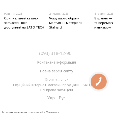
9 липня 2026
2 червня 2026
8 травня 202
Оригінальний каталог
Чому варто обрати
8 травня — 
запчастин вже
мастильні матеріали
та перемог
доступний на SATO TECH
Stalhart?
нацизмом
(093) 318-12-90
Контактна інформація
Повна версія сайту
© 2019—2026
Офіційний інтернет-магазин продукції - SATO tech
Всі права захищені
Укр
Рус
Інтернет-магазин створений з Хорошоп