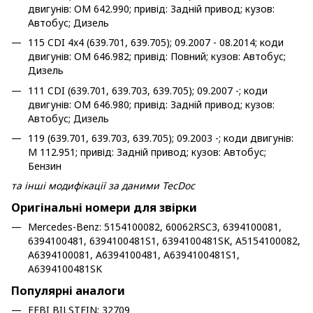
двигунів: OM 642.990; привід: Задній привод; кузов:
Автобус; Дизель
115 CDI 4x4 (639.701, 639.705); 09.2007 - 08.2014; коди
двигунів: OM 646.982; привід: Повний; кузов: Автобус;
Дизель
111 CDI (639.701, 639.703, 639.705); 09.2007 -; коди
двигунів: OM 646.980; привід: Задній привод; кузов:
Автобус; Дизель
119 (639.701, 639.703, 639.705); 09.2003 -; коди двигунів:
M 112.951; привід: Задній привод; кузов: Автобус;
Бензин
та інші модифікації за даними TecDoc
Оригінальні номери для звірки
Mercedes-Benz: 5154100082, 60062RSC3, 6394100081,
6394100481, 6394100481S1, 6394100481SK, A5154100082,
A6394100081, A6394100481, A6394100481S1,
A6394100481SK
Популярні аналоги
FEBI BILSTEIN: 32709