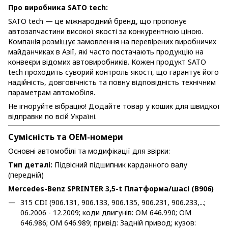
Про виробника SATO tech:
SATO tech — це міжнародний бренд, що пропонує
автозапчастини високої якості за конкурентною ціною.
Компанія розміщує замовлення на перевірених виробничих
майданчиках в Азії, які часто постачають продукцію на
конвеєри відомих автовиробників. Кожен продукт SATO
tech проходить суворий контроль якості, що гарантує його
надійність, довговічність та повну відповідність технічним
параметрам автомобіля.
Не ігноруйте вібрацію! Додайте товар у кошик для швидкої
відправки по всій Україні.
Сумісність та OEM-номери
Основні автомобілі та модифікації для звірки:
Тип деталі:
Підвісний підшипник карданного валу
(передній)
Mercedes-Benz SPRINTER 3,5-t Платформа/шасі (B906)
315 CDI (906.131, 906.133, 906.135, 906.231, 906.233,...;
06.2006 - 12.2009; коди двигунів: OM 646.990; OM
646.986; OM 646.989; привід: Задній привод; кузов: