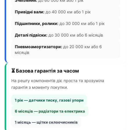
Зчеплення:
до 60 000 км або 1 рік
Привідні вали:
до 40 000 км або 1 рік
Підшипники, ролики:
до 30 000 км або 1 рік
Деталі підвіски:
до 30 000 км або 6 місяців
Пневмоамортизатори:
до 20 000 км або 6
місяців
⏳ Базова гарантія за часом
На решту компонентів діє проста та зрозуміла
гарантія з моменту покупки.
1 рік — датчики тиску, газові упори
6 місяців — радіатори та електрика
1 місяць — щітки склоочисників