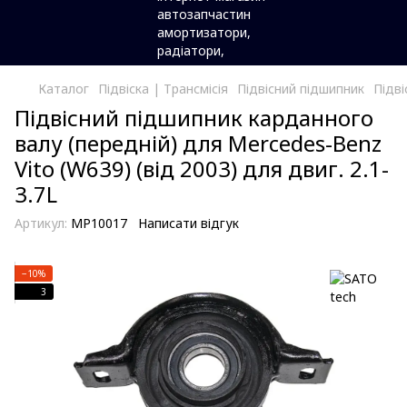
Каталог
Підвіска | Трансмісія
Підвісний підшипник
Підві
Підвісний підшипник карданного
валу (передній) для Mercedes-Benz
Vito (W639) (від 2003) для двиг. 2.1-
3.7L
Артикул:
MP10017
Написати відгук
−10%
3