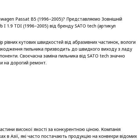
swagen Passat B5 (1996–2005)? Представляємо Зовнішній
b I 1.9 TDI (1996–2005) від бренду SATO tech (артикул
р рівних кутових швидкостей від абразивних частинок, вологи
ошкодження пильника призводить до швидкого виходу з ладу
оненти. Своєчасна заміна пильника від SATO tech значно
и на дорогий ремонт.
стини високої якості за конкурентною ціною. Компанія
х в Азії, які часто постачають продукцію на конвеєри відомих