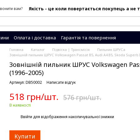
Якість - це коли повертається покупець а не 
вонити вам?
ини
Оплата і доставка
Гарантія та повернення
Система знижок
Головна
Каталог
Підвіска | Трансмісія
Пильник ШРУСа
Зовнішній пильник ШРУС Volkswagen Passat B5, Audi A4 B5, Skoda Superb I 
Зовнішній пильник ШРУС Volkswagen Passat
(1996–2005)
Артикул: DB50002
Написати відгук
518 грн/шт.
576 грн/шт.
В наявності
%
Ввійти
для відображення накопичувальної знижки
Купити