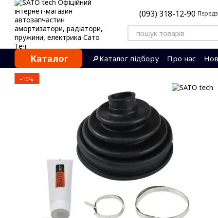
Перейти до основного контенту
(093) 318-12-90
Передз
Каталог
🔎Каталог підбору
Про нас
Нов
Контактна інформація
Відгуки
−10%