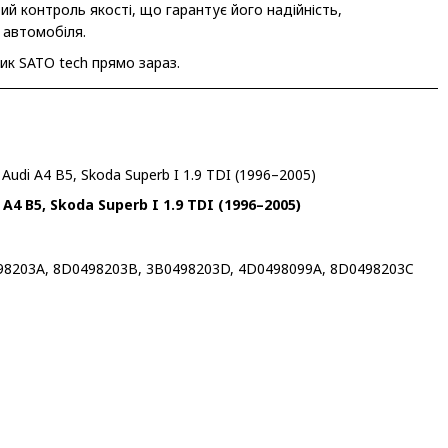
й контроль якості, що гарантує його надійність,
 автомобіля.
ик SATO tech прямо зараз.
udi A4 B5, Skoda Superb I 1.9 TDI (1996–2005)
4 B5, Skoda Superb I 1.9 TDI (1996–2005)
1498203A, 8D0498203B, 3B0498203D, 4D0498099A, 8D0498203C