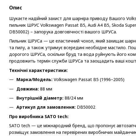
Опис
Шукаєте надійний захист для шарніра приводу Вашого Volk
пильник ШРУС Volkswagen Passat B5, Audi A4 B5, Skoda Super
DB50002) – запорука довговічності вашого ШРУСа.
Пильник ШРУСа — це еластичний чохол, який захищає шарні
та пилу, а також утримує всередині необхідне мастило. П
дорогого ШРУСа, оскільки бруд та вода руйнують його комп
продовжить термін служби ШРУСа та заощадить ваші кошт
Технічні характеристики:
Марка/Модель:
Volkswagen Passat B5 (1996–2005)
Довжина:
88 мм
Внутрішній діаметр:
88/24 мм
Артикул для замовлення:
DB50002
Про виробника SATO tech:
SATO tech — це міжнародний бренд, що пропонує автозапча
розміщує замовлення на перевірених виробничих майданчика