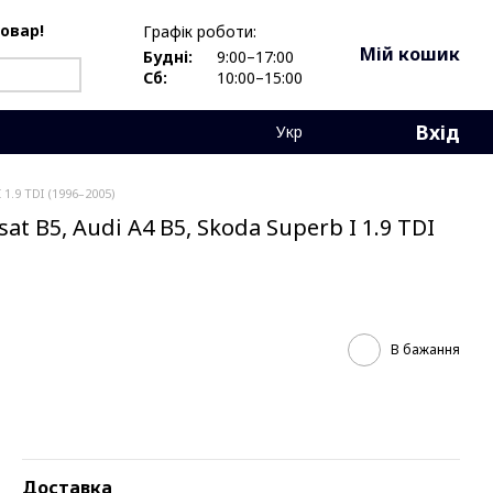
товар!
Графік роботи:
Мій кошик
Будні:
9:00–17:00
Сб:
10:00–15:00
Вхід
Укр
1.9 TDI (1996–2005)
 B5, Audi A4 B5, Skoda Superb I 1.9 TDI
В бажання
Доставка