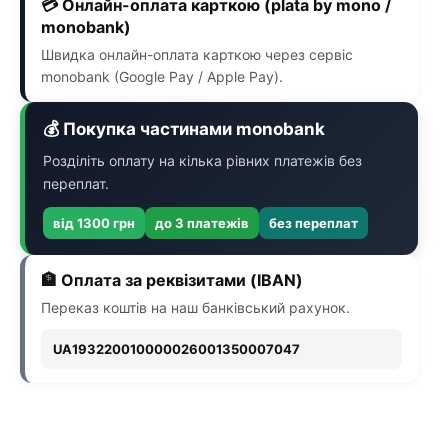
💳 Онлайн-оплата карткою (plata by mono /
monobank)
Швидка онлайн-оплата карткою через сервіс
monobank (Google Pay / Apple Pay).
💰 Покупка частинами monobank
Розділіть оплату на кілька рівних платежів без
переплат.
від 1300 грн
до 3 платежів
без переплат
🏦 Оплата за реквізитами (IBAN)
Переказ коштів на наш банківський рахунок.
UA193220010000026001350007047