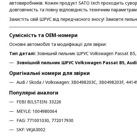
автовиробників. Кожен продукт SATO tech проходить сувори
довговічність та повну відповідність технічним параметрам
Захистіть свій ШРУС від передчасного зносу! Замовте пильн
Сумісність та OEM-номери
Основні автомобілі та модифікації для звірки:
Тип деталі:
Зовнішній пильник ШРУС Volkswagen Passat B5, A
Зовнішній пильник ШРУС Volkswagen Passat B5, Audi A
Оригінальні номери для звірки
Audi / Skoda / Volkswagen: 3B0498203C, 3B0498203F, 44
Популярні аналоги
FEBI BILSTEIN: 33226
MEYLE: 1004980064
FAG: 771001030, 772017930
SKF: VKJA3002