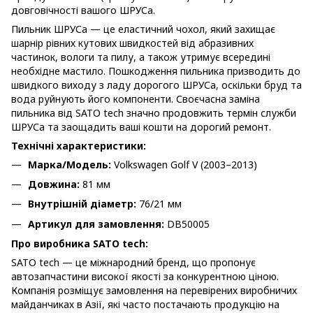
довговічності вашого ШРУСа.
Пильник ШРУСа — це еластичний чохол, який захищає
шарнір рівних кутових швидкостей від абразивних
частинок, вологи та пилу, а також утримує всередині
необхідне мастило. Пошкодження пильника призводить до
швидкого виходу з ладу дорогого ШРУСа, оскільки бруд та
вода руйнують його компоненти. Своєчасна заміна
пильника від SATO tech значно продовжить термін служби
ШРУСа та заощадить ваші кошти на дорогий ремонт.
Технічні характеристики:
Марка/Модель:
Volkswagen Golf V (2003–2013)
Довжина:
81 мм
Внутрішній діаметр:
76/21 мм
Артикул для замовлення:
DB50005
Про виробника SATO tech:
SATO tech — це міжнародний бренд, що пропонує
автозапчастини високої якості за конкурентною ціною.
Компанія розміщує замовлення на перевірених виробничих
майданчиках в Азії, які часто постачають продукцію на