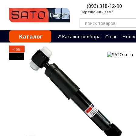
Перейти к основному контенту
(093) 318-12-90
Перезвонить вам?
Каталог
🔎Каталог подбора
О нас
Ново
Контактная информация
Отзы
−10%
3