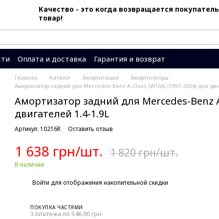
Качество - это когда возвращается покупатель
товар!
сти
Оплата и доставка
Гарантия и возврат
вы
Система скидок
Главная
Каталог
Амортизация
Амортизаторы
Амортизатор задний для Mercedes-Benz A-Class (W168) (1997-2004) для дви
Амортизатор задний для Mercedes-Benz A-
двигателей 1.4-1.9L
Артикул: 10216R
Оставить отзыв
1 638 грн/шт.
1 820 грн/шт.
В наличии
%
Войти
для отображения накопительной скидки
ПОКУПКА ЧАСТЯМИ
3 платежа по 546.00 грн