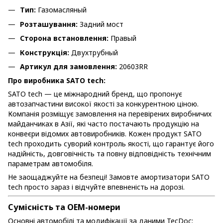
Тип:
Газомасляный
Розташування:
Задний мост
Сторона встановлення:
Правый
Конструкція:
Двухтрубный
Артикул для замовлення:
20603RR
Про виробника SATO tech:
SATO tech — це міжнародний бренд, що пропонує
автозапчастини високої якості за конкурентною ціною.
Компанія розміщує замовлення на перевірених виробничих
майданчиках в Азії, які часто постачають продукцію на
конвеєри відомих автовиробників. Кожен продукт SATO
tech проходить суворий контроль якості, що гарантує його
надійність, довговічність та повну відповідність технічним
параметрам автомобіля.
Не заощаджуйте на безпеці! Замовте амортизатори SATO
tech просто зараз і відчуйте впевненість на дорозі.
Сумісність та OEM-номери
Основні автомобілі та модифікації за даними TecDoc: