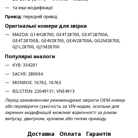
та інші модифікації
Привід:
передній привід
Оригінальні номери для звірки
MAZDA: G14H28700, GE4T28700, GE4T28700A,
GE4T28700B, GE4V28700, GE4V28700A, GG2M28700,
GJ1L28700, GJ1M28700
Популярні аналоги
KYB: 334201
SACHS: 280694
MONROE: 16762, 16763
BILSTEIN: 22049131, VNE4913
Перед замовленням рекомендуємо звірити OEM-номер
або перевірити сумісність за VIN-кодом, оскільки для
окремих модифікацій можливі відмінності за роком
випуску, двигуном, кузовом або типом приводу.
Доставка
Оплата
Гарантія