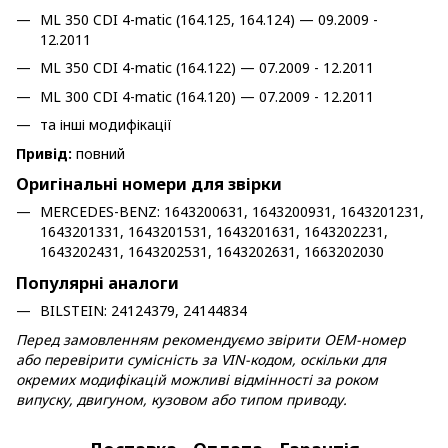
ML 350 CDI 4-matic (164.125, 164.124) — 09.2009 -
12.2011
ML 350 CDI 4-matic (164.122) — 07.2009 - 12.2011
ML 300 CDI 4-matic (164.120) — 07.2009 - 12.2011
та інші модифікації
Привід:
повний
Оригінальні номери для звірки
MERCEDES-BENZ: 1643200631, 1643200931, 1643201231,
1643201331, 1643201531, 1643201631, 1643202231,
1643202431, 1643202531, 1643202631, 1663202030
Популярні аналоги
BILSTEIN: 24124379, 24144834
Перед замовленням рекомендуємо звірити OEM-номер
або перевірити сумісність за VIN-кодом, оскільки для
окремих модифікацій можливі відмінності за роком
випуску, двигуном, кузовом або типом приводу.