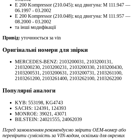
E 200 Kompressor (210.045); код двигуна: M 111.947 —
06.1997 - 03.2002
E 200 Kompressor (210.048); код двигуна: M 111.957 —
08.2000 - 03.2002
та інші модифікації
Привід:
уточнюється за vin
Оригінальні номери для звірки
MERCEDES-BENZ: 2103200031, 2103200131,
2103200230, 2103200231, 2103200330, 2103200430,
2103200531, 2103200631, 2103200731, 2103261100,
2103261200, 2103261400, 2103262100, 2103262200
Популярні аналоги
KYB: 553198, KG4743
SACHS: 124391, 124393
MONROE: 39021, 43071
BILSTEIN: 24021555, 24062039
Перед замовленням рекомендуємо звірити OEM-номер або
перевірити сумісність за VIN-кодом, оскільки для окремих