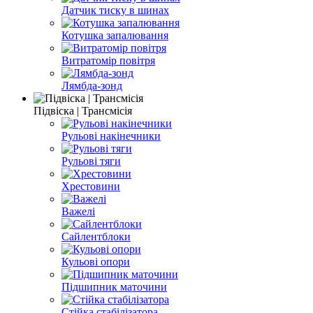
Датчик тиску в шинах
Котушка запалювання
Витратомір повітря
Лямбда-зонд
Підвіска | Трансмісія
Рульові накінечники
Рульові тяги
Хрестовини
Важелі
Сайлентблоки
Кульові опори
Підшипник маточини
Стійка стабілізатора