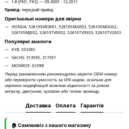
1.8 (FN1, FK2) — 09.2005 - 12.2011
Привід:
передній привід
Оригінальні номери для звірки
HONDA: 52610SMGB01, 52610SMGE03, 52610SMGG02,
52610SMJE02, 52610TV0E02, 52610TV0E03, 52610TV2E03
Популярні аналоги
KYB: 553365
SACHS: 313595, 317351
MONROE: G1098
Перед замовленням рекомендуємо звірити OEM-номер
або перевірити сумісність за VIN-кодом, оскільки для
окремих модифікацій можливі відмінності за роком
випуску, двигуном, кузовом або типом приводу.
Доставка
Оплата
Гарантія
🏠 Самовивіз з нашого магазину