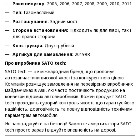
Роки випуску:
2005, 2006, 2007, 2008, 2009, 2010, 2011
Тип:
Газомасляный
Розташування:
Задний мост
Сторона встановлення:
Підходить як для лівої, так і
для правої сторони
Конструкція:
Двухтрубный
Артикул для замовлення:
20199R
Про виробника SATO tech:
SATO tech — це міжнародний бренд, що пропонує
автозапчастини високої якості за конкурентною ціною.
Компанія розміщує замовлення на перевірених виробничих
майданчиках в Азії, які часто постачають продукцію на
конвеєри відомих автовиробників. Кожен продукт SATO
tech проходить суворий контроль якості, що гарантує його
надійність, довговічність та повну відповідність технічним
параметрам автомобіля.
Не заощаджуйте на безпеці! Замовте амортизатори SATO
tech просто зараз і відчуйте впевненість на дорозі.