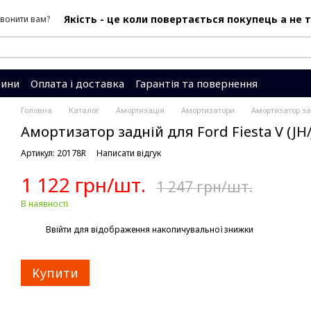
Якість - це коли повертається покупець а не 
вонити вам?
ини
Оплата і доставка
Гарантія та повернення
Система знижок
Головна
Каталог
Амортизація
Амортизатори
Амортизатор зад
Амортизатор задній для Ford Fiesta V (JH/J
Артикул: 20178R
Написати відгук
1 122 грн/шт.
1 247 грн/шт.
В наявності
%
Ввійти
для відображення накопичувальної знижки
Купити