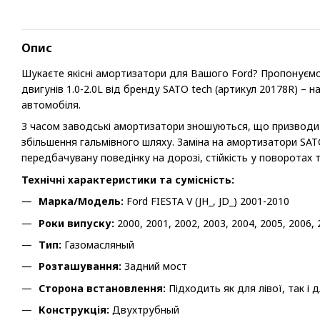
Опис
Шукаєте якісні амортизатори для Вашого Ford? Пропонуємо А
двигунів 1.0-2.0L від бренду SATO tech (артикул 20178R) – 
автомобіля.
З часом заводські амортизатори зношуються, що призводи
збільшення гальмівного шляху. Заміна на амортизатори SA
передбачувану поведінку на дорозі, стійкість у поворотах т
Технічні характеристики та сумісність:
Марка/Модель:
Ford FIESTA V (JH_, JD_) 2001-2010
Роки випуску:
2000, 2001, 2002, 2003, 2004, 2005, 2006, 
Тип:
Газомасляный
Розташування:
Задний мост
Сторона встановлення:
Підходить як для лівої, так і 
Конструкція:
Двухтрубный