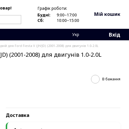
товар!
Графік роботи:
Мій кошик
Будні:
9:00–17:00
Сб:
10:00–15:00
Вхід
Укр
ній для Ford Fiesta V (JH/JD) (2001-2008) для двигунів 1.0-2.0L
D) (2001-2008) для двигунів 1.0-2.0L
В бажання
Доставка