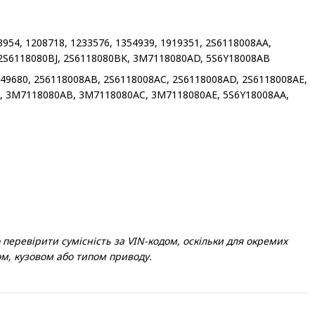
3954, 1208718, 1233576, 1354939, 1919351, 2S6118008AA,
 2S6118080BJ, 2S6118080BK, 3M7118080AD, 5S6Y18008AB
349680, 256118008AB, 2S6118008AC, 2S6118008AD, 2S6118008AE,
, 3M7118080AB, 3M7118080AC, 3M7118080AE, 5S6Y18008AA,
ревірити сумісність за VIN-кодом, оскільки для окремих
ом, кузовом або типом приводу.