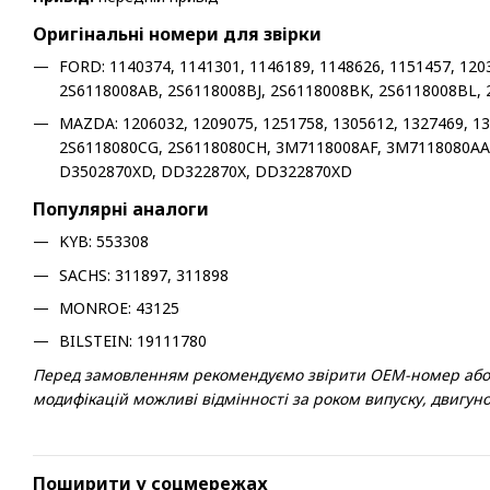
Оригінальні номери для звірки
FORD: 1140374, 1141301, 1146189, 1148626, 1151457, 120
2S6118008AB, 2S6118008BJ, 2S6118008BK, 2S6118008BL,
MAZDA: 1206032, 1209075, 1251758, 1305612, 1327469, 1
2S6118080CG, 2S6118080CH, 3M7118008AF, 3M7118080AA
D3502870XD, DD322870X, DD322870XD
Популярні аналоги
KYB: 553308
SACHS: 311897, 311898
MONROE: 43125
BILSTEIN: 19111780
Перед замовленням рекомендуємо звірити OEM-номер або пе
модифікацій можливі відмінності за роком випуску, двигун
Поширити у соцмережах