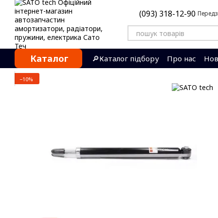
Перейти до основного контенту
(093) 318-12-90
Передз
Каталог
🔎Каталог підбору
Про нас
Нов
Контактна інформація
Відгуки
−10%